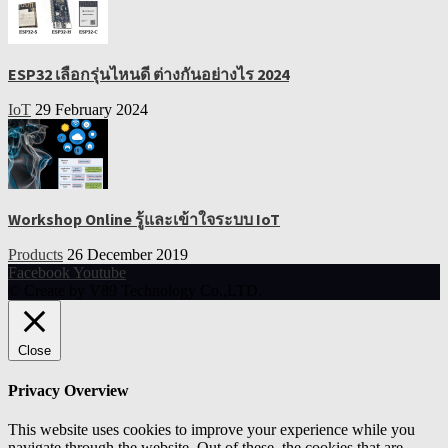
ESP32 เลือกรุ่นไหนดี ต่างกันอย่างไร 2024
IoT
29 February 2024
Workshop Online รู้และเข้าใจระบบ IoT
Products
26 December 2019
Facebook
Youtube
© Create by V89 Technology Co.,LTD.
Close
Privacy Overview
This website uses cookies to improve your experience while you
navigate through the website. Out of these, the cookies that are