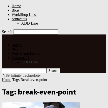
Home
Blog
WorkShop latest
contact us
ADD Line
Search
Home
Blog
WorkShop latest
contact us
ADD Line
V89 Infinity Technology
Home
Tags
Break-even-point
Tag: break-even-point