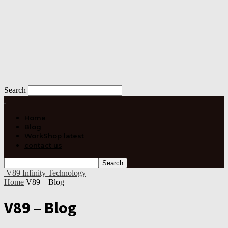
Search
Home
Blog
WorkShop latest
contact us
V89 Infinity Technology
Home
V89 – Blog
V89 – Blog