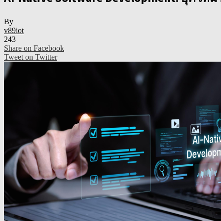
By
v89iot
243
Share on Facebook
Tweet on Twitter