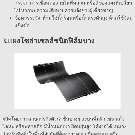
กระจก การเชื่อมต่อสายไฟที่หลวม หรือสีของแผงที่เปลี่ยน
ไป หากพบความเสียหายควรแจ้งช่างผู้เชี่ยวชาญ
ข้อควรระวัง ห้ามใช้น้ำร้อนหรือน้ำแรงดันสูง ห้ามใช้วัสดุ
แข็งขัด
3.แผงโซล่าเซลล์ชนิดฟิล์มบาง
ผลิตโดยการฉาบสารกึ่งตัวนำชั้นบางๆ ลงบนพื้นผิว เช่น แก้ว
โลหะ หรือพลาสติก มีน้ำหนักเบา ยืดหยุ่นสูง โค้งงอได้ เหมาะ
สำหรับติดตั้งในพื้นที่จำกัดที่ต้องการความยืดหยุ่นสูง หรือ