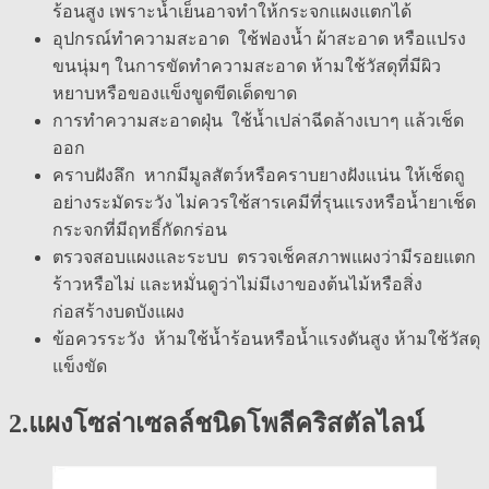
ร้อนสูง เพราะน้ำเย็นอาจทำให้กระจกแผงแตกได้
อุปกรณ์ทำความสะอาด ใช้ฟองน้ำ ผ้าสะอาด หรือแปรง
ขนนุ่มๆ ในการขัดทำความสะอาด ห้ามใช้วัสดุที่มีผิว
หยาบหรือของแข็งขูดขีดเด็ดขาด
การทำความสะอาดฝุ่น ใช้น้ำเปล่าฉีดล้างเบาๆ แล้วเช็ด
ออก
คราบฝังลึก หากมีมูลสัตว์หรือคราบยางฝังแน่น ให้เช็ดถู
อย่างระมัดระวัง ไม่ควรใช้สารเคมีที่รุนแรงหรือน้ำยาเช็ด
กระจกที่มีฤทธิ์กัดกร่อน
ตรวจสอบแผงและระบบ ตรวจเช็คสภาพแผงว่ามีรอยแตก
ร้าวหรือไม่ และหมั่นดูว่าไม่มีเงาของต้นไม้หรือสิ่ง
ก่อสร้างบดบังแผง
ข้อควรระวัง ห้ามใช้น้ำร้อนหรือน้ำแรงดันสูง ห้ามใช้วัสดุ
แข็งขัด
2.แผงโซล่าเซลล์ชนิดโพลีคริสตัลไลน์