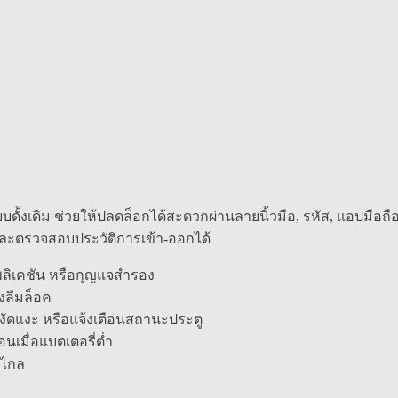
้งเดิม ช่วยให้ปลดล็อกได้สะดวกผ่านลายนิ้วมือ, รหัส, แอปมือถื
 และตรวจสอบประวัติการเข้า-ออกได้
พลิเคชัน หรือกุญแจสำรอง
องลืมล็อค
งัดแงะ หรือแจ้งเตือนสถานะประตู
นเมื่อแบตเตอรี่ต่ำ
ะไกล