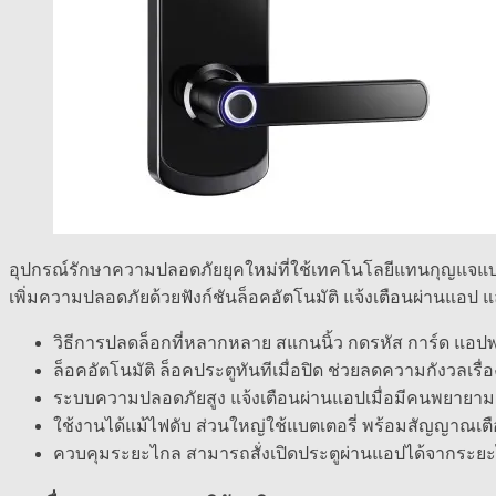
อุปกรณ์รักษาความปลอดภัยยุคใหม่ที่ใช้เทคโนโลยีแทนกุญแจแบบดั
เพิ่มความปลอดภัยด้วยฟังก์ชันล็อคอัตโนมัติ แจ้งเตือนผ่านแอป
วิธีการปลดล็อกที่หลากหลาย สแกนนิ้ว กดรหัส การ์ด แอป
ล็อคอัตโนมัติ ล็อคประตูทันทีเมื่อปิด ช่วยลดความกังวลเรื่
ระบบความปลอดภัยสูง แจ้งเตือนผ่านแอปเมื่อมีคนพยายาม
ใช้งานได้แม้ไฟดับ ส่วนใหญ่ใช้แบตเตอรี่ พร้อมสัญญาณเตือ
ควบคุมระยะไกล สามารถสั่งเปิดประตูผ่านแอปได้จากระย