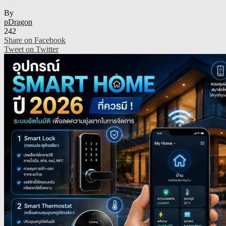
By
pDragon
242
Share on Facebook
Tweet on Twitter