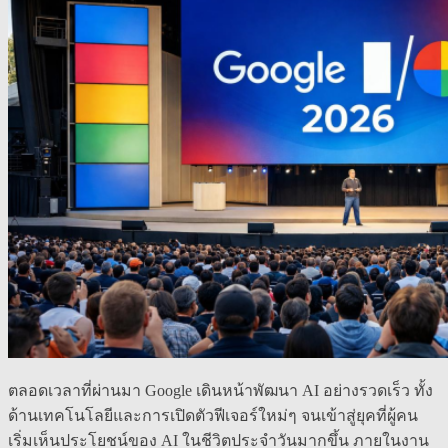
ตลอดเวลาที่ผ่านมา Google เดินหน้าพัฒนา AI อย่างรวดเร็ว ทั้ง
ด้านเทคโนโลยีและการเปิดตัวฟีเจอร์ใหม่ๆ จนเข้าสู่ยุคที่ผู้คน
เริ่มเห็นประโยชน์ของ AI ในชีวิตประจำวันมากขึ้น ภายในงาน