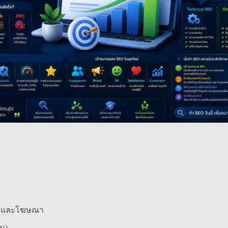
นิคและโฆษณา
ิน)