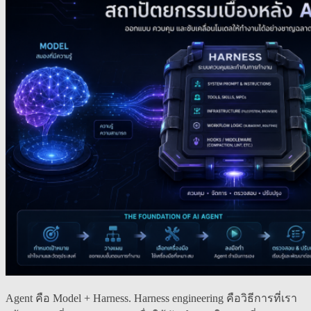
Agent คือ Model + Harness. Harness engineering คือวิธีการที่เรา