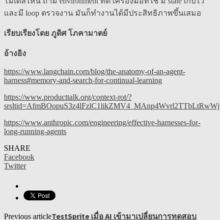
โมเดลไหน ถ้ามี environment ที่ดี เครื่องมือที่ใช่ มี state เก็บไว้
และมี loop ตรวจงาน มันก็ทำงานได้มีประสิทธิภาพขึ้นเสมอ
เรียบเรียงโดย ภูดิศ โภคามาตย์
อ้างอิง
https://www.langchain.com/blog/the-anatomy-of-an-agent-
harness#memory-and-search-for-continual-learning
https://www.producttalk.org/context-rot/?
srsltid=AfmBOopuS3z4lFzlC1likZMV4_MAnp4Wvrl2TTbLtRwWj
https://www.anthropic.com/engineering/effective-harnesses-for-
long-running-agents
SHARE
Facebook
Twitter
TestSprite เมื่อ AI เข้ามาเปลี่ยนการทดสอบ
Previous article