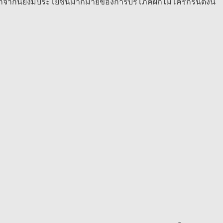
ด นอกจากนี้ยังมีประโยชน์มากมายของการบริโภคผักไมโครกรีนดังนี้