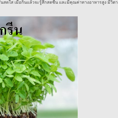
สดใส เมื่อกินแล้วจะรู้สึกสดชื่น และมีคุณค่าทางอาหารสูง มีวิต