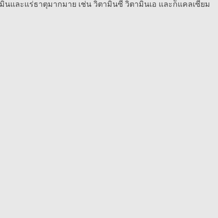
ามินและแร่ธาตุมากมาย เช่น วิตามินซี วิตามินเอ และก็แคลเซียม