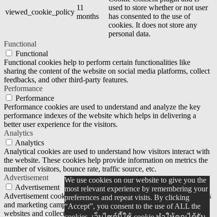
11
used to store whether or not user
viewed_cookie_policy
months
has consented to the use of
cookies. It does not store any
personal data.
Functional
Functional
Functional cookies help to perform certain functionalities like
sharing the content of the website on social media platforms, collect
feedbacks, and other third-party features.
Performance
Performance
Performance cookies are used to understand and analyze the key
performance indexes of the website which helps in delivering a
better user experience for the visitors.
Analytics
Analytics
Analytical cookies are used to understand how visitors interact with
the website. These cookies help provide information on metrics the
number of visitors, bounce rate, traffic source, etc.
Advertisement
We use cookies on our website to give you the
Advertisement
most relevant experience by remembering your
Advertisement cookies are used to provide visitors with relevant ads
preferences and repeat visits. By clicking
and marketing campaigns. These cookies track visitors across
“Accept”, you consent to the use of ALL the
websites and collect information to provide customized ads.
cookies. เว็บไซต์นี้ใช้ cookie ทำให้คุณได้รับ