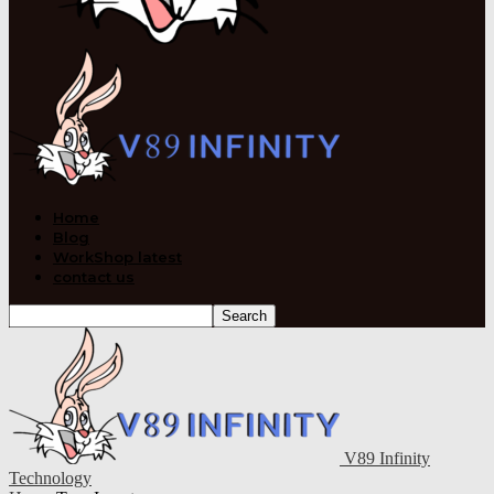
Home
Blog
WorkShop latest
contact us
V89 Infinity
Technology