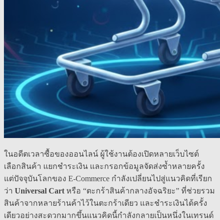
ในอดีตเวลาซื้อของออนไลน์ ผู้ใช้งานต้องเปิดหลายเว็บไซต์
เลือกสินค้า แยกชำระเงิน และกรอกข้อมูลจัดส่งซ้ำหลายครั้ง
แต่ปัจจุบันโลกของ E-Commerce กำลังเปลี่ยนไปสู่แนวคิดที่เรียก
ว่า
Universal Cart
หรือ “ตะกร้าสินค้ากลางอัจฉริยะ” ที่ช่วยรวม
สินค้าจากหลายร้านค้าไว้ในตะกร้าเดียว และชำระเงินได้ครั้ง
เดียวอย่างสะดวกมากขึ้นแนวคิดนี้กำลังกลายเป็นหนึ่งในเทรนด์