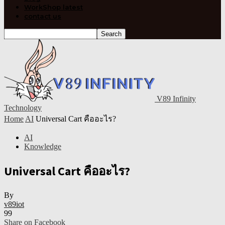
WorkShop latest
contact us
V89 Infinity
Technology
Home
AI
Universal Cart คืออะไร?
AI
Knowledge
Universal Cart คืออะไร?
By
v89iot
99
Share on Facebook